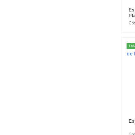
Es
Plá
Cód
LA
Es
Cód