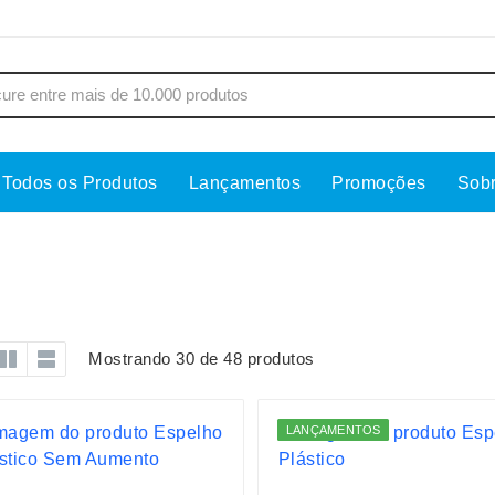
Todos os Produtos
Lançamentos
Promoções
Sob
s
Copos
Estojos
Cozinha
Ferrament
dores
Cuidados Pessoais
Fones de 
Escritório
Guarda-Ch
Mostrando 30 de 48 produtos
s
Espelhos
Informática
os
Esporte
Kit Churra
LANÇAMENTOS
os Executivos
Esporte e Jogos
Kit Queijo
Esteiras
Lanternas 