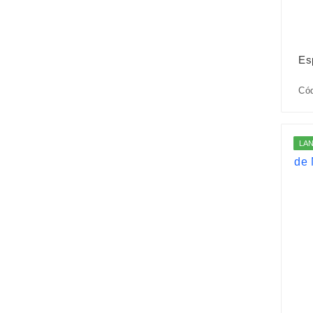
Es
Cód
LA