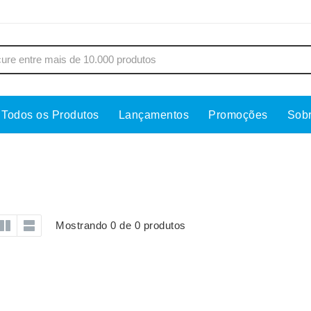
Todos os Produtos
Lançamentos
Promoções
Sob
s
Copos
Estojos
Cozinha
Ferrament
dores
Cuidados Pessoais
Fones de 
Escritório
Guarda-Ch
Mostrando 0 de 0 produtos
s
Espelhos
Informática
os
Esporte
Kit Churra
os Executivos
Esporte e Jogos
Kit Queijo
Esteiras
Lanternas 