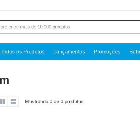
Todos os Produtos
Lançamentos
Promoções
Sob
s
Copos
Estojos
Cozinha
Ferrament
om
dores
Cuidados Pessoais
Fones de 
Escritório
Guarda-Ch
Mostrando 0 de 0 produtos
s
Espelhos
Informática
os
Esporte
Kit Churra
os Executivos
Esporte e Jogos
Kit Queijo
Esteiras
Lanternas 