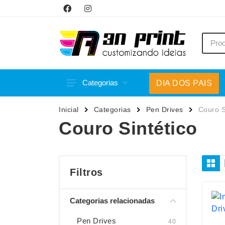
Categorias
DIA DOS PAIS
Acessórios p/ Celular
Caneca
Inicial
Categorias
Pen Drives
Couro S
Acessórios para Carros
Canetas
Couro Sintético
Bar e Bebidas
Carrega
Blocos e Cadernetas
Casa
Bolsas Térmicas
Chapéu
Filtros
Bonés
Chaveir
Categorias relacionadas
Brinquedos
Conjunt
Caixas de Som
Cooler
Pen Drives
40