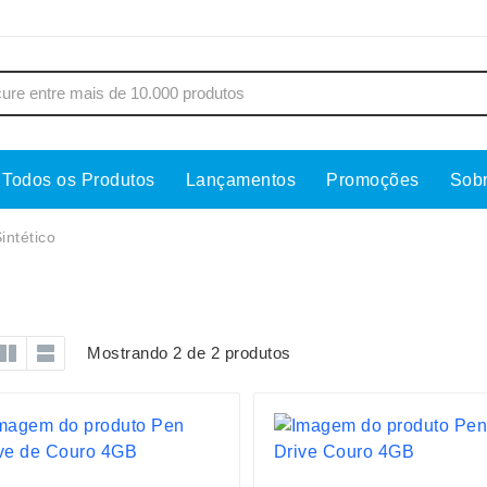
Todos os Produtos
Lançamentos
Promoções
Sob
s
Copos
Estojos
intético
Cozinha
Ferrament
dores
Cuidados Pessoais
Fones de 
Escritório
Guarda-Ch
Mostrando 2 de 2 produtos
s
Espelhos
Informática
os
Esporte
Kit Churra
os Executivos
Esporte e Jogos
Kit Queijo
Esteiras
Lanternas 