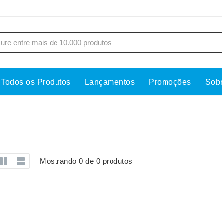
Todos os Produtos
Lançamentos
Promoções
Sob
s
Copos
Estojos
Cozinha
Ferrament
dores
Cuidados Pessoais
Fones de 
Escritório
Guarda-Ch
Mostrando 0 de 0 produtos
s
Espelhos
Informática
os
Esporte
Kit Churra
os Executivos
Esporte e Jogos
Kit Queijo
Esteiras
Lanternas 