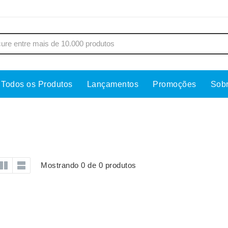
Todos os Produtos
Lançamentos
Promoções
Sob
s
Copos
Estojos
Cozinha
Ferrament
dores
Cuidados Pessoais
Fones de 
Escritório
Guarda-Ch
Mostrando 0 de 0 produtos
s
Espelhos
Informática
os
Esporte
Kit Churra
os Executivos
Esporte e Jogos
Kit Queijo
Esteiras
Lanternas 