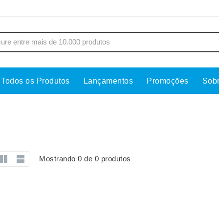
Todos os Produtos
Lançamentos
Promoções
Sob
s
Copos
Estojos
Cozinha
Ferrament
dores
Cuidados Pessoais
Fones de 
Escritório
Guarda-Ch
Mostrando 0 de 0 produtos
s
Espelhos
Informática
os
Esporte
Kit Churra
os Executivos
Esporte e Jogos
Kit Queijo
Esteiras
Lanternas 