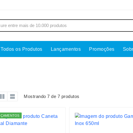
Todos os Produtos
Lançamentos
Promoções
Sob
s
Copos
Estojos
Cozinha
Ferrament
dores
Cuidados Pessoais
Fones de 
Escritório
Guarda-Ch
Mostrando 7 de 7 produtos
s
Espelhos
Informática
os
Esporte
Kit Churra
NÇAMENTOS
os Executivos
Esporte e Jogos
Kit Queijo
Esteiras
Lanternas 