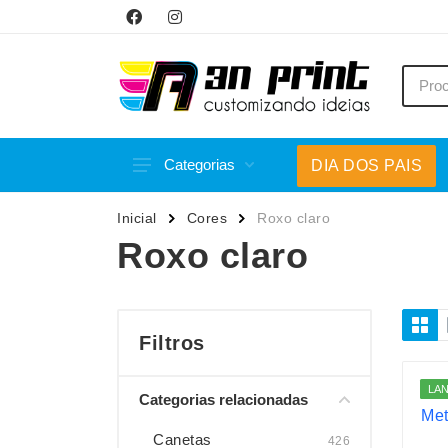
Categorias
DIA DOS PAIS
Acessórios p/ Celular
Caneca
Inicial
Cores
Roxo claro
Acessórios para Carros
Canetas
Roxo claro
Bar e Bebidas
Carrega
Blocos e Cadernetas
Casa
Bolsas Térmicas
Chapéu
Filtros
Bonés
Chaveir
LA
Categorias relacionadas
Brinquedos
Conjunt
Caixas de Som
Cooler
Canetas
426