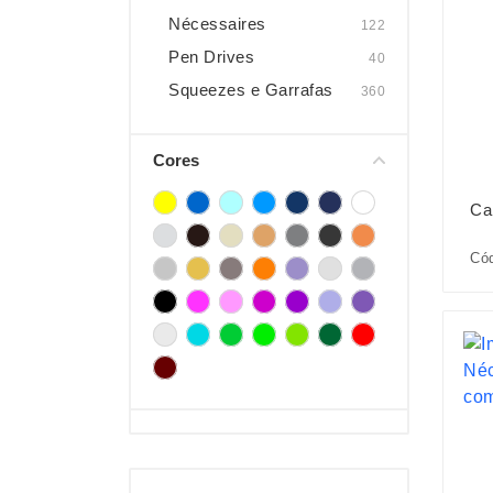
Nécessaires
122
Pen Drives
40
Squeezes e Garrafas
360
Cores
Ca
Cód