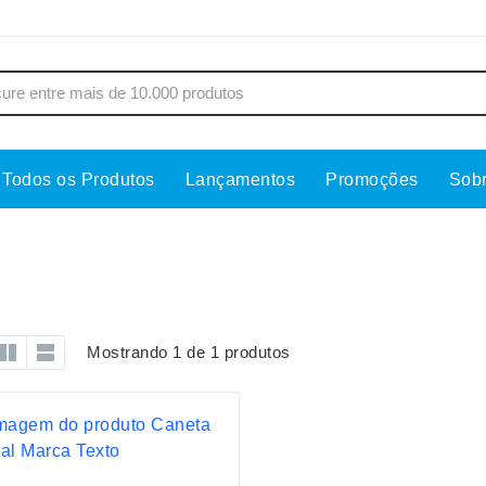
Todos os Produtos
Lançamentos
Promoções
Sob
s
Copos
Estojos
Cozinha
Ferrament
dores
Cuidados Pessoais
Fones de 
Escritório
Guarda-Ch
Mostrando 1 de 1 produtos
s
Espelhos
Informática
os
Esporte
Kit Churra
os Executivos
Esporte e Jogos
Kit Queijo
Esteiras
Lanternas 