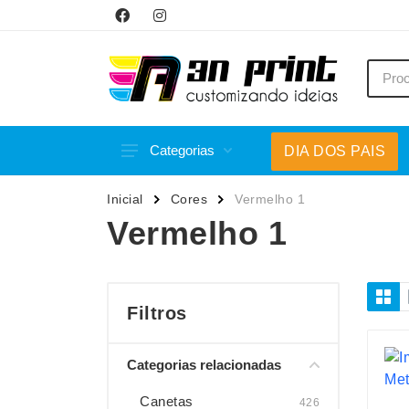
Categorias
DIA DOS PAIS
Acessórios p/ Celular
Caneca
Inicial
Cores
Vermelho 1
Acessórios para Carros
Canetas
Vermelho 1
Bar e Bebidas
Carrega
Blocos e Cadernetas
Casa
Bolsas Térmicas
Chapéu
Filtros
Bonés
Chaveir
Categorias relacionadas
Brinquedos
Conjunt
Caixas de Som
Cooler
Canetas
426