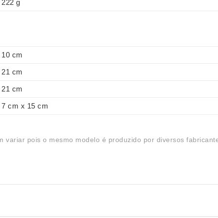
222 g
10 cm
21 cm
21 cm
7 cm x 15 cm
 variar pois o mesmo modelo é produzido por diversos fabricant