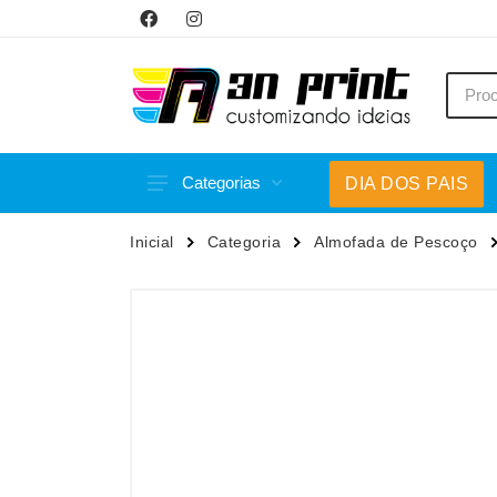
Categorias
DIA DOS PAIS
Acessórios p/ Celular
Caneca
Inicial
Categoria
Almofada de Pescoço
Acessórios para Carros
Canetas
Bar e Bebidas
Carrega
Blocos e Cadernetas
Casa
Bolsas Térmicas
Chapéu
Bonés
Chaveir
Brinquedos
Conjunt
Caixas de Som
Cooler