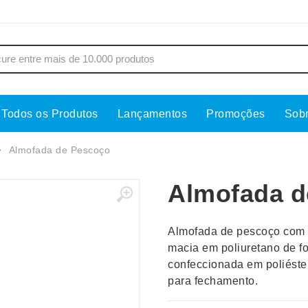
Todos os Produtos
Lançamentos
Promoções
Sob
s
Copos
Estojos
Almofada de Pescoço
Cozinha
Ferrament
Almofada d
dores
Cuidados Pessoais
Fones de 
Escritório
Guarda-Ch
Almofada de pescoço com 
s
Espelhos
Informática
macia em poliuretano de f
os
Esporte
Kit Churra
confeccionada em poliéster
os Executivos
Esporte e Jogos
Kit Queijo
para fechamento.
Esteiras
Lanternas 