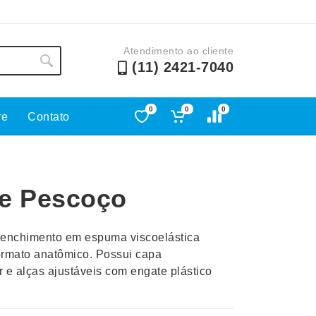
Atendimento ao cliente
(11) 2421-7040
0
0
0
re
Contato
Lápis e Lapiseiras
Nécessa
as
Leques
Pastas
e Pescoço
Ouvido
Linha Ecológica
Pen Dri
uva
Linha Feminina
Petisqu
enchimento em espuma viscoelástica
 e Telefonia
Linha Masculina
Pets
ormato anatômico. Possui capa
sco
Malas Mochilas Bolsas
Plaquin
 e alças ajustáveis com engate plástico
Microfones
Porta C
e Luminárias
Moda e Estilo
Porta Re