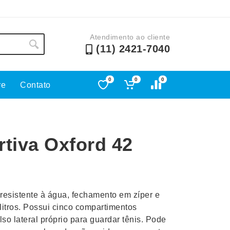
Atendimento ao cliente
(11) 2421-7040
0
0
0
re
Contato
Lápis e Lapiseiras
Nécessa
as
Leques
Pastas
tiva Oxford 42
Ouvido
Linha Ecológica
Pen Dri
uva
Linha Feminina
Petisqu
 e Telefonia
Linha Masculina
Pets
sco
Malas Mochilas Bolsas
Plaquin
resistente à água, fechamento em zíper e
Microfones
Porta C
itros. Possui cinco compartimentos
lso lateral próprio para guardar tênis. Pode
e Luminárias
Moda e Estilo
Porta Re