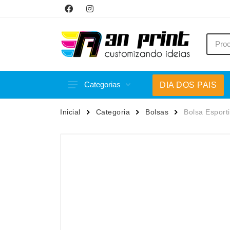
Categorias
DIA DOS PAIS
Acessórios p/ Celular
Caneca
Inicial
Categoria
Bolsas
Bolsa Esporti
Acessórios para Carros
Canetas
Bar e Bebidas
Carrega
Blocos e Cadernetas
Casa
Bolsas Térmicas
Chapéu
Bonés
Chaveir
Brinquedos
Conjunt
Caixas de Som
Cooler