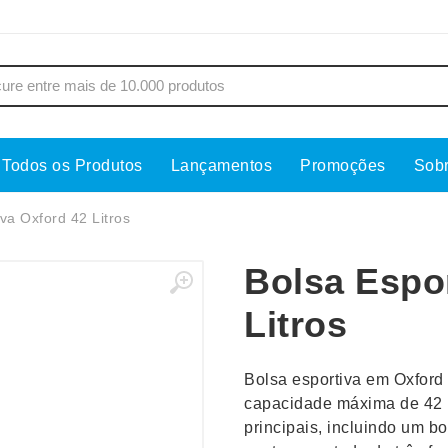
Todos os Produtos
Lançamentos
Promoções
Sob
s
Copos
Estojos
va Oxford 42 Litros
Cozinha
Ferrament
Bolsa Espor
dores
Cuidados Pessoais
Fones de 
Escritório
Guarda-Ch
Litros
s
Espelhos
Informática
os
Esporte
Kit Churra
Bolsa esportiva em Oxford 
os Executivos
Esporte e Jogos
Kit Queijo
capacidade máxima de 42 l
principais, incluindo um bo
Esteiras
Lanternas 