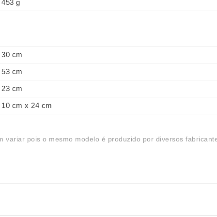
453 g
30 cm
53 cm
23 cm
10 cm x 24 cm
 variar pois o mesmo modelo é produzido por diversos fabricant