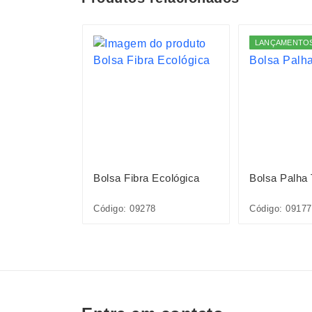
S
LANÇAMENTO
Sintético
Bolsa Fibra Ecológica
Bolsa Palha
36L
Código: 09278
Código: 09177