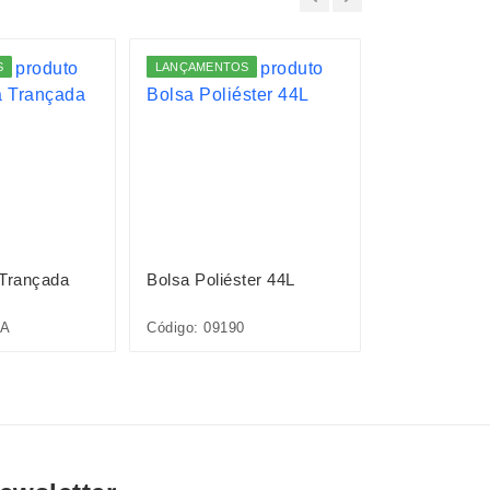
S
LANÇAMENTOS
 Trançada
Bolsa Poliéster 44L
Bolsa EVA
7A
Código: 09190
Código: 09233