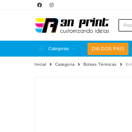
Categorias
DIA DOS PAIS
Acessórios p/ Celular
Caneca
Inicial
Categoria
Bolsas Térmicas
Bol
Acessórios para Carros
Canetas
Bar e Bebidas
Carrega
Blocos e Cadernetas
Casa
Bolsas Térmicas
Chapéu
Bonés
Chaveir
Brinquedos
Conjunt
Caixas de Som
Cooler