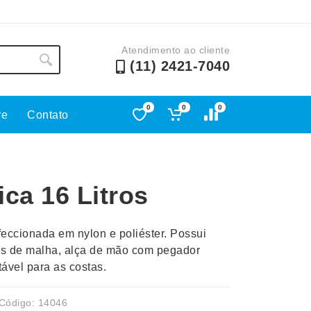
Atendimento ao cliente
(11) 2421-7040
0
0
0
re
Contato
Lápis e Lapiseiras
Nécessa
as
Leques
Pastas
ca 16 Litros
Ouvido
Linha Ecológica
Pen Dri
uva
Linha Feminina
Petisqu
nfeccionada em nylon e poliéster. Possui
 e Telefonia
Linha Masculina
Pets
rais de malha, alça de mão com pegador
sco
Malas Mochilas Bolsas
Plaquin
tável para as costas.
Microfones
Porta C
e Luminárias
Moda e Estilo
Porta Re
Código: 14046