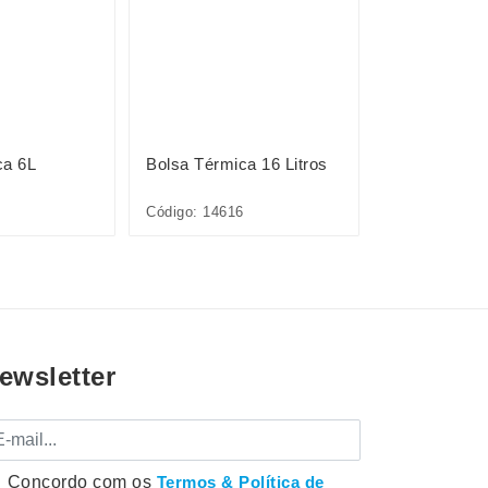
ca 6L
Bolsa Térmica 16 Litros
Bolsa Térmic
Código: 14616
Código: 09301
ewsletter
mail
Concordo com os
Termos & Política de