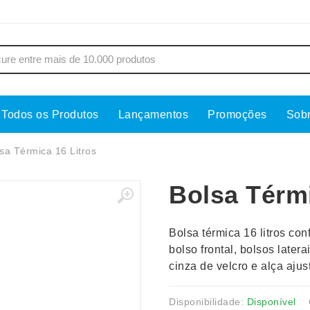
Todos os Produtos
Lançamentos
Promoções
Sob
s
Copos
Estojos
sa Térmica 16 Litros
Cozinha
Ferrament
Bolsa Térmi
dores
Cuidados Pessoais
Fones de 
Escritório
Guarda-Ch
Bolsa térmica 16 litros co
s
Espelhos
Informática
bolso frontal, bolsos late
os
Esporte
Kit Churra
cinza de velcro e alça ajus
os Executivos
Esporte e Jogos
Kit Queijo
Esteiras
Lanternas 
Disponibilidade:
Disponível