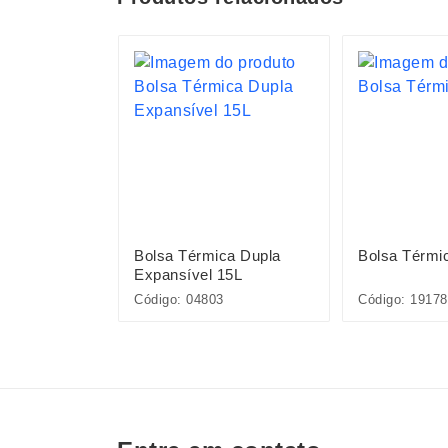
ca de
Bolsa Térmica Dupla
Bolsa Térmi
Expansível 15L
Código: 04803
Código: 19178