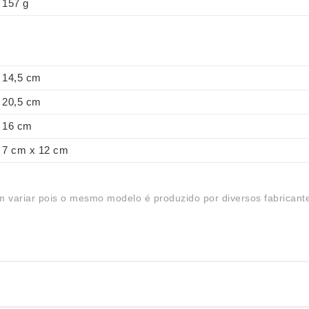
157 g
14,5 cm
20,5 cm
16 cm
7 cm x 12 cm
 variar pois o mesmo modelo é produzido por diversos fabricant