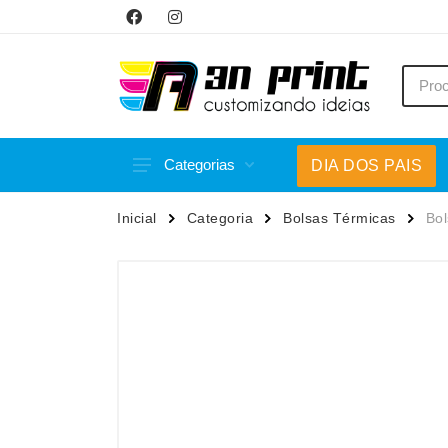
Categorias
DIA DOS PAIS
Acessórios p/ Celular
Caneca
Inicial
Categoria
Bolsas Térmicas
Bol
Acessórios para Carros
Canetas
Bar e Bebidas
Carrega
Blocos e Cadernetas
Casa
Bolsas Térmicas
Chapéu
Bonés
Chaveir
Brinquedos
Conjunt
Caixas de Som
Cooler