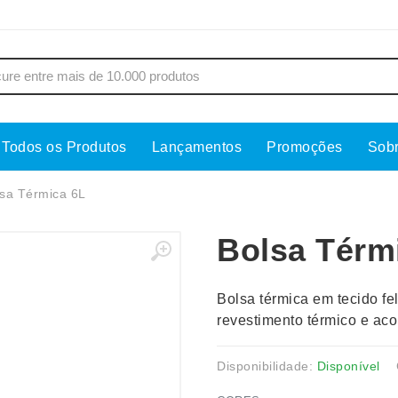
Todos os Produtos
Lançamentos
Promoções
Sob
s
Copos
Estojos
sa Térmica 6L
Cozinha
Ferrament
Bolsa Térm
dores
Cuidados Pessoais
Fones de 
Escritório
Guarda-Ch
Bolsa térmica em tecido fel
s
Espelhos
Informática
revestimento térmico e ac
os
Esporte
Kit Churra
os Executivos
Esporte e Jogos
Kit Queijo
Disponibilidade:
Disponível
Esteiras
Lanternas 