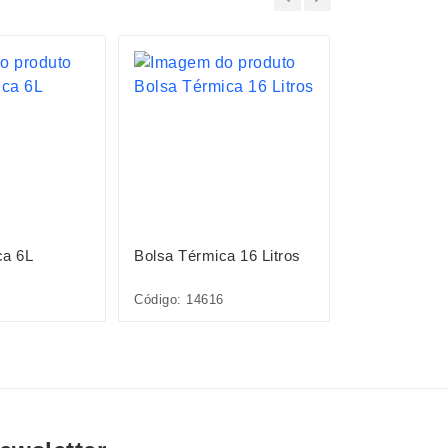
LANÇAMENTO
ca 6L
Bolsa Térmica 16 Litros
Bolsa Térmic
Código: 14616
Código: 09301