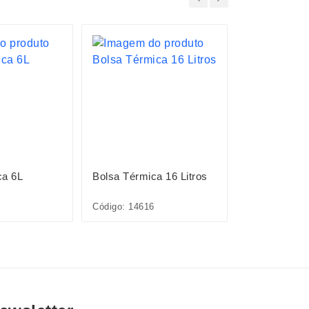
LANÇAMENTO
ca 6L
Bolsa Térmica 16 Litros
Bolsa Térmic
Código: 14616
Código: 09301