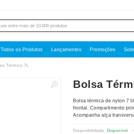
Todos os Produtos
Lançamentos
Promoções
Sob
s
Copos
Estojos
sa Térmica 7L
Cozinha
Ferrament
Bolsa Térm
dores
Cuidados Pessoais
Fones de 
Escritório
Guarda-Ch
Bolsa térmica de nylon 7 l
s
Espelhos
Informática
frontal. Compartimento pri
os
Esporte
Kit Churra
Acompanha alça transversa
os Executivos
Esporte e Jogos
Kit Queijo
Esteiras
Lanternas 
Disponibilidade:
Disponível