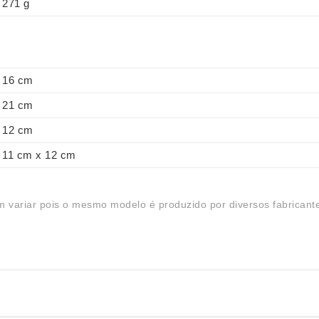
271 g
16 cm
21 cm
12 cm
11 cm x 12 cm
 variar pois o mesmo modelo é produzido por diversos fabricant