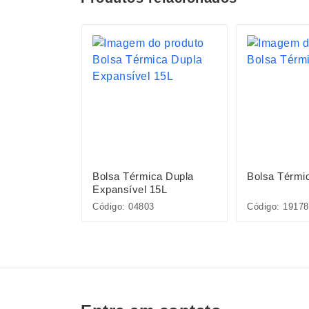
ca de
Bolsa Térmica Dupla
Bolsa Térmi
Expansível 15L
Código: 04803
Código: 19178