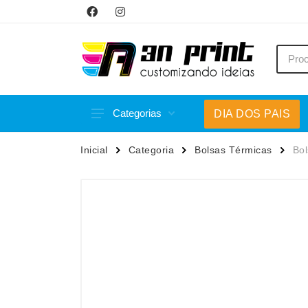
Categorias
DIA DOS PAIS
Acessórios p/ Celular
Caneca
Inicial
Categoria
Bolsas Térmicas
Bol
Acessórios para Carros
Canetas
Bar e Bebidas
Carrega
Blocos e Cadernetas
Casa
Bolsas Térmicas
Chapéu
Bonés
Chaveir
Brinquedos
Conjunt
Caixas de Som
Cooler