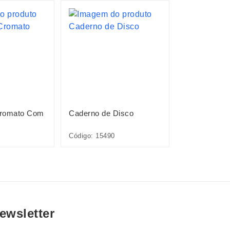
Cromato Com
Caderno de Disco
Caderno de 
Código: 15490
Código: 15491
ewsletter