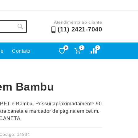
Atendimento ao cliente
(11) 2421-7040
0
0
0
re
Contato
Lápis e Lapiseiras
Nécessa
as
Leques
Pastas
 em Bambu
Ouvido
Linha Ecológica
Pen Dri
uva
Linha Feminina
Petisqu
RPET e Bambu. Possui aproximadamente 90
 e Telefonia
Linha Masculina
Pets
para caneta e marcador de página em cetim.
sco
Malas Mochilas Bolsas
Plaquin
CANETA.
Microfones
Porta C
e Luminárias
Moda e Estilo
Porta Re
Código: 14984