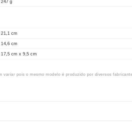
247 g
21,1 cm
14,6 cm
17,5 cm x 9,5 cm
 variar pois o mesmo modelo é produzido por diversos fabricant