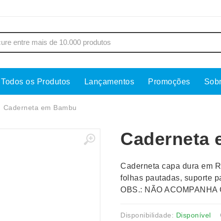
Todos os Produtos
Lançamentos
Promoções
Sob
s
Copos
Estojos
Caderneta em Bambu
Cozinha
Ferrament
Caderneta
dores
Cuidados Pessoais
Fones de 
Escritório
Guarda-Ch
Caderneta capa dura em 
s
Espelhos
Informática
folhas pautadas, suporte 
os
Esporte
Kit Churra
OBS.: NÃO ACOMPANHA 
os Executivos
Esporte e Jogos
Kit Queijo
Esteiras
Lanternas 
Disponibilidade:
Disponível