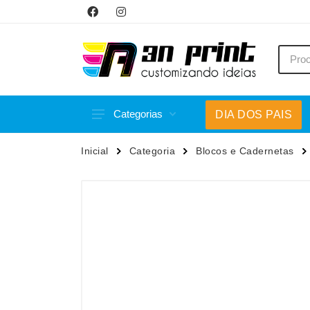
Categorias
DIA DOS PAIS
Acessórios p/ Celular
Caneca
Inicial
Categoria
Blocos e Cadernetas
Acessórios para Carros
Canetas
Bar e Bebidas
Carrega
Blocos e Cadernetas
Casa
Bolsas Térmicas
Chapéu
Bonés
Chaveir
Brinquedos
Conjunt
Caixas de Som
Cooler