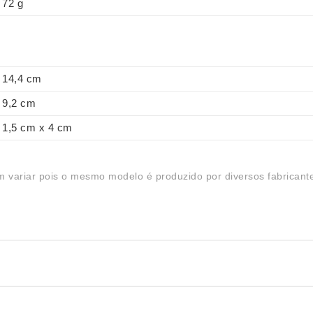
72 g
14,4 cm
9,2 cm
1,5 cm x 4 cm
 variar pois o mesmo modelo é produzido por diversos fabricant