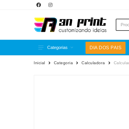
Categorias
DIA DOS PAIS
Acessórios p/ Celular
Caneca
Inicial
Categoria
Calculadora
Calcula
Acessórios para Carros
Canetas
Bar e Bebidas
Carrega
Blocos e Cadernetas
Casa
Bolsas Térmicas
Chapéu
Bonés
Chaveir
Brinquedos
Conjunt
Caixas de Som
Cooler