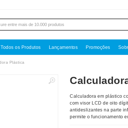
Todos os Produtos
Lançamentos
Promoções
Sob
s
Copos
Estojos
dora Plástica
Cozinha
Ferrament
Calculadora
dores
Cuidados Pessoais
Fones de 
Escritório
Guarda-Ch
Calculadora em plástico c
s
Espelhos
Informática
com visor LCD de oito dígi
os
Esporte
Kit Churra
antideslizantes na parte i
os Executivos
Esporte e Jogos
Kit Queijo
permite o funcionamento e
Esteiras
Lanternas 