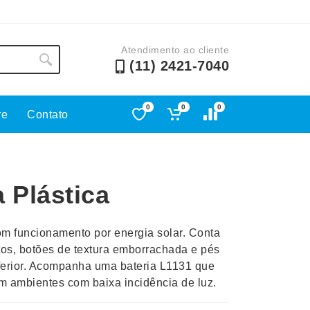
Atendimento ao cliente
(11) 2421-7040
0
0
0
re
Contato
Lápis e Lapiseiras
Nécessa
as
Leques
Pastas
 Plástica
Ouvido
Linha Ecológica
Pen Dri
uva
Linha Feminina
Petisqu
om funcionamento por energia solar. Conta
 e Telefonia
Linha Masculina
Pets
tos, botões de textura emborrachada e pés
sco
Malas Mochilas Bolsas
Plaquin
nferior. Acompanha uma bateria L1131 que
Microfones
Porta C
m ambientes com baixa incidência de luz.
e Luminárias
Moda e Estilo
Porta Re