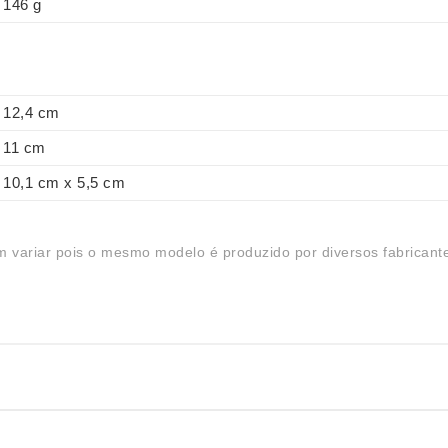
146 g
12,4 cm
11 cm
10,1 cm x 5,5 cm
 variar pois o mesmo modelo é produzido por diversos fabricant