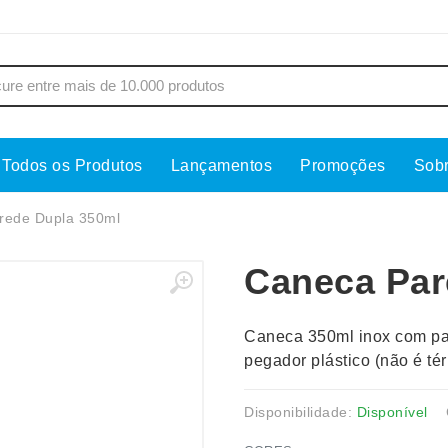
Todos os Produtos
Lançamentos
Promoções
Sob
s
Copos
Estojos
rede Dupla 350ml
Cozinha
Ferrament
Caneca Par
dores
Cuidados Pessoais
Fones de 
Escritório
Guarda-Ch
Caneca 350ml inox com pa
s
Espelhos
Informática
pegador plástico (não é tér
os
Esporte
Kit Churra
os Executivos
Esporte e Jogos
Kit Queijo
Disponibilidade:
Disponível
Esteiras
Lanternas 