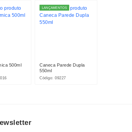
LANÇAMENTOS
ESGOTADO
ica 500ml
Caneca Parede Dupla
Xícara de Vi
550ml
016
Código: 09227
Código: 09762
ewsletter