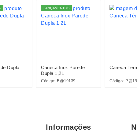
S
LANÇAMENTOS
de Dupla
Caneca Inox Parede
Caneca Térm
Dupla 1,2L
Código: E@19139
Código: P@19
Informações
N