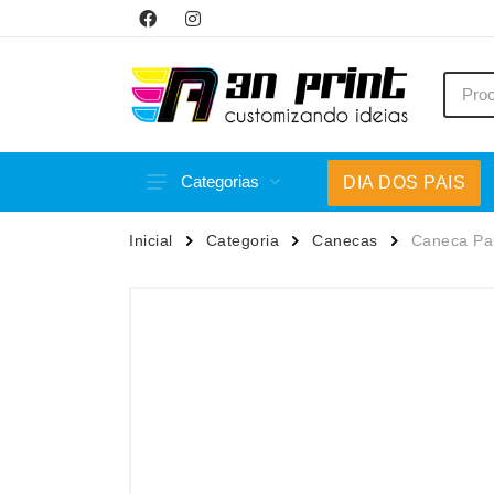
Categorias
DIA DOS PAIS
Acessórios p/ Celular
Caneca
Inicial
Categoria
Canecas
Caneca Pa
Acessórios para Carros
Canetas
Bar e Bebidas
Carrega
Blocos e Cadernetas
Casa
Bolsas Térmicas
Chapéu
Bonés
Chaveir
Brinquedos
Conjunt
Caixas de Som
Cooler