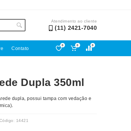
Atendimento ao cliente
(11) 2421-7040
0
0
0
re
Contato
Lápis e Lapiseiras
Nécessa
as
Leques
Pastas
ede Dupla 350ml
Ouvido
Linha Ecológica
Pen Dri
uva
Linha Feminina
Petisqu
rede dupla, possui tampa com vedação e
 e Telefonia
Linha Masculina
Pets
mica).
sco
Malas Mochilas Bolsas
Plaquin
Microfones
Porta C
Código: 14421
e Luminárias
Moda e Estilo
Porta Re