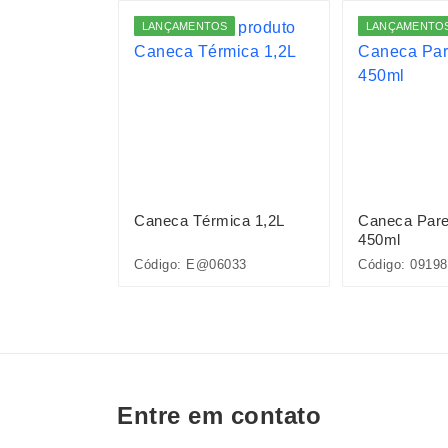
S
LANÇAMENTOS
LANÇAMENTO
ica 900ml
Caneca Térmica 1,2L
Caneca Pare
450ml
Código: E@06033
Código: 09198
Entre em contato