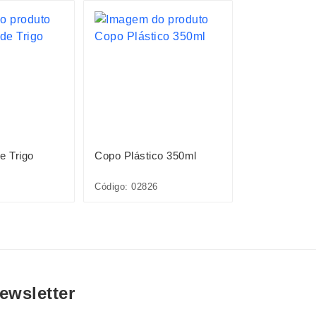
e Trigo
Copo Plástico 350ml
Copo de Tra
Infantil 350m
Código: 02826
Código: 02121
ewsletter