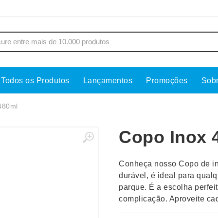
Todos os Produtos
Lançamentos
Promoções
Sob
s
Copos
Estojos
480ml
Cozinha
Ferrament
Copo Inox 
dores
Cuidados Pessoais
Fones de 
Escritório
Guarda-Ch
Conheça nosso Copo de in
s
Espelhos
Informática
durável, é ideal para qual
os
Esporte
Kit Churra
parque. É a escolha perfe
os Executivos
Esporte e Jogos
Kit Queijo
complicação. Aproveite ca
Esteiras
Lanternas 