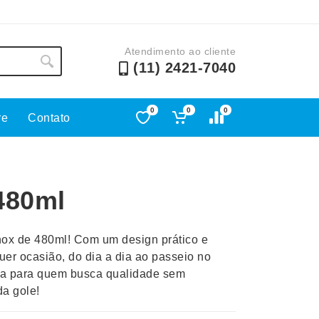
Atendimento ao cliente
(11) 2421-7040
0
0
0
re
Contato
Lápis e Lapiseiras
Nécessa
as
Leques
Pastas
480ml
Ouvido
Linha Ecológica
Pen Dri
uva
Linha Feminina
Petisqu
ox de 480ml! Com um design prático e
 e Telefonia
Linha Masculina
Pets
quer ocasião, do dia a dia ao passeio no
sco
Malas Mochilas Bolsas
Plaquin
ita para quem busca qualidade sem
Microfones
Porta C
da gole!
e Luminárias
Moda e Estilo
Porta Re