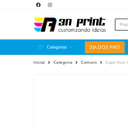
Categorias
DIA DOS PAIS
Acessórios p/ Celular
Caneca
Inicial
Categoria
Comuns
Copo Inox 
Acessórios para Carros
Canetas
Bar e Bebidas
Carrega
Blocos e Cadernetas
Casa
Bolsas Térmicas
Chapéu
Bonés
Chaveir
Brinquedos
Conjunt
Caixas de Som
Cooler