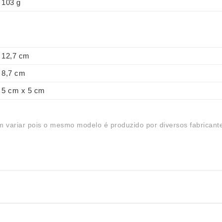
103 g
12,7 cm
8,7 cm
5 cm x 5 cm
 variar pois o mesmo modelo é produzido por diversos fabricant