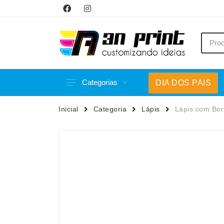
Categorias
DIA DOS PAIS
Acessórios p/ Celular
Caneca
Inicial
Categoria
Lápis
Lápis com Bor
Acessórios para Carros
Canetas
Bar e Bebidas
Carrega
Blocos e Cadernetas
Casa
Bolsas Térmicas
Chapéu
Bonés
Chaveir
Brinquedos
Conjunt
Caixas de Som
Cooler