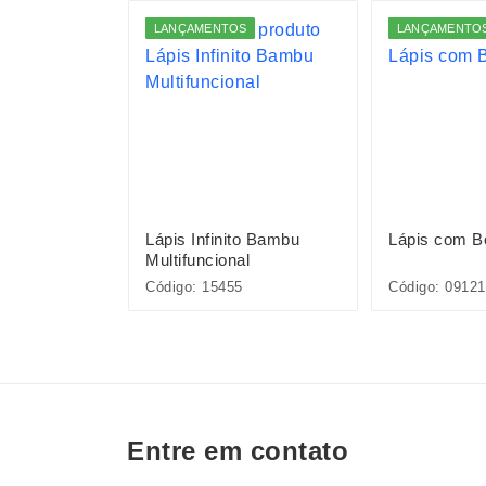
LANÇAMENTOS
LANÇAMENTO
dor de
Lápis Infinito Bambu
Lápis com B
Multifuncional
048
Código: 15455
Código: 09121
Entre em contato