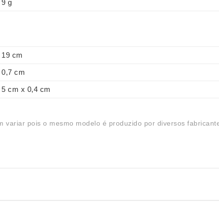
9 g
19 cm
0,7 cm
5 cm x 0,4 cm
 variar pois o mesmo modelo é produzido por diversos fabricant