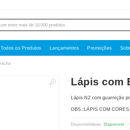
Todos os Produtos
Lançamentos
Promoções
Sob
s
Copos
Estojos
racha
Cozinha
Ferrament
Lápis com 
dores
Cuidados Pessoais
Fones de 
Escritório
Guarda-Ch
Lápis N2 com guarnição pr
s
Espelhos
Informática
os
Esporte
Kit Churra
OBS.:LÁPIS COM CORES
os Executivos
Esporte e Jogos
Kit Queijo
Disponibilidade:
Disponível
Esteiras
Lanternas 