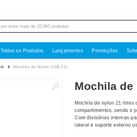
Todos os Produtos
Lançamentos
Promoções
Sob
s
Copos
Estojos
ok
Mochila de Nylon USB 21L
Cozinha
Ferrament
Mochila de
dores
Cuidados Pessoais
Fones de 
Escritório
Guarda-Ch
Mochila de nylon 21 litros 
s
Espelhos
Informática
compartimentos, sendo o p
os
Esporte
Kit Churra
Com divisórias internas pa
os Executivos
Esporte e Jogos
Kit Queijo
lateral e suporte externo u
Esteiras
Lanternas 