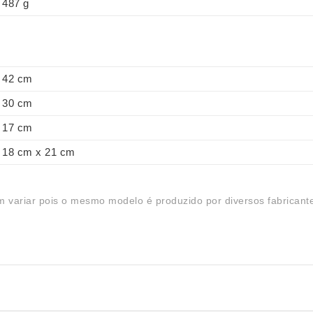
487 g
42 cm
30 cm
17 cm
18 cm x 21 cm
 variar pois o mesmo modelo é produzido por diversos fabricant