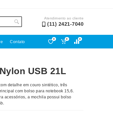
Atendimento ao cliente
(11) 2421-7040
0
0
0
re
Contato
Lápis e Lapiseiras
Nécessa
as
Leques
Pastas
 Nylon USB 21L
Ouvido
Linha Ecológica
Pen Dri
uva
Linha Feminina
Petisqu
com detalhe em couro sintético, três
 e Telefonia
Linha Masculina
Pets
rincipal com bolso para notebook 15,6.
sco
Malas Mochilas Bolsas
Plaquin
ra acessórios, a mochila possui bolso
Microfones
Porta C
sb.
e Luminárias
Moda e Estilo
Porta Re