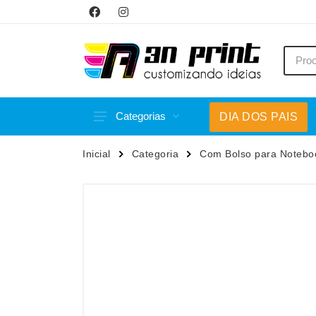
Categorias
DIA DOS PAIS
Acessórios p/ Celular
Caneca
Inicial
Categoria
Com Bolso para Notebo
Acessórios para Carros
Canetas
Bar e Bebidas
Carrega
Blocos e Cadernetas
Casa
Bolsas Térmicas
Chapéu
Bonés
Chaveir
Brinquedos
Conjunt
Caixas de Som
Cooler