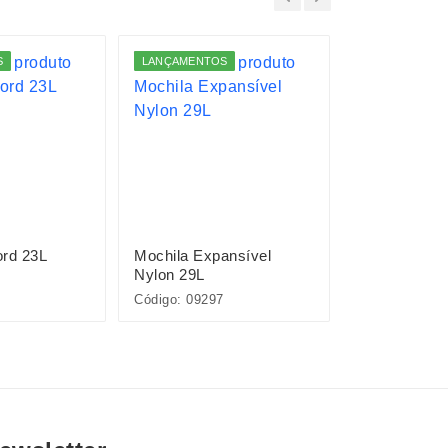
S
LANÇAMENTOS
LANÇAMENTO
ord 23L
Mochila Expansível
Mochila Oxf
Nylon 29L
Código: 09297
Código: 01322