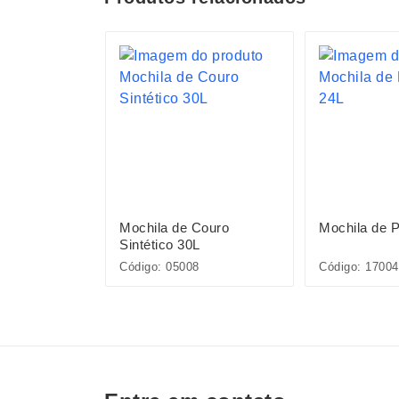
S
éster 20L
Mochila de Couro
Mochila de P
Sintético 30L
Código: 05008
Código: 17004