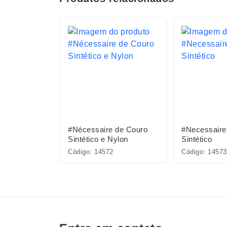
S
oliéster
#Nécessaire de Couro
#Necessaire
Sintético e Nylon
Sintético
Código: 14572
Código: 14573