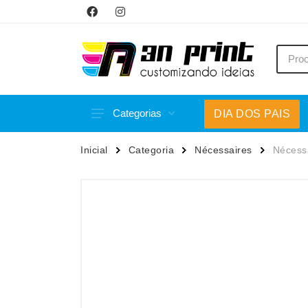
Categorias
DIA DOS PAIS
Acessórios p/ Celular
Caneca
Inicial
Categoria
Nécessaires
Nécessa
Acessórios para Carros
Canetas
Bar e Bebidas
Carrega
Blocos e Cadernetas
Casa
Bolsas Térmicas
Chapéu
Bonés
Chaveir
Brinquedos
Conjunt
Caixas de Som
Cooler