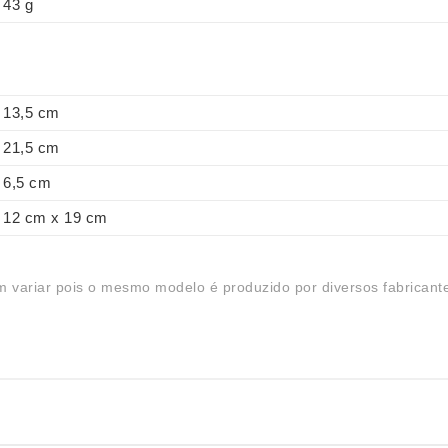
43 g
13,5 cm
21,5 cm
6,5 cm
12 cm x 19 cm
 variar pois o mesmo modelo é produzido por diversos fabricant