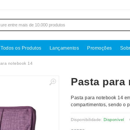
Todos os Produtos
Lançamentos
Promoções
Sob
s
Copos
Estojos
para notebook 14
Cozinha
Ferrament
Pasta para
dores
Cuidados Pessoais
Fones de 
Escritório
Guarda-Ch
Pasta para notebook 14 em 
s
Espelhos
Informática
compartimentos, sendo o pr
os
Esporte
Kit Churra
os Executivos
Esporte e Jogos
Kit Queijo
Disponibilidade:
Disponível
Esteiras
Lanternas 