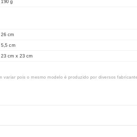
190 g
26 cm
5,5 cm
23 cm x 23 cm
 variar pois o mesmo modelo é produzido por diversos fabricant