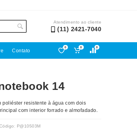
Atendimento ao cliente
(11) 2421-7040
0
0
0
re
Contato
Lápis e Lapiseiras
Nécessa
as
Leques
Pastas
 notebook 14
Ouvido
Linha Ecológica
Pen Dri
uva
Linha Feminina
Petisqu
poliéster resistente à água com dois
 e Telefonia
Linha Masculina
Pets
incipal com interior forrado e almofadado.
sco
Malas Mochilas Bolsas
Plaquin
Microfones
Porta C
Código: P@10503M
e Luminárias
Moda e Estilo
Porta Re