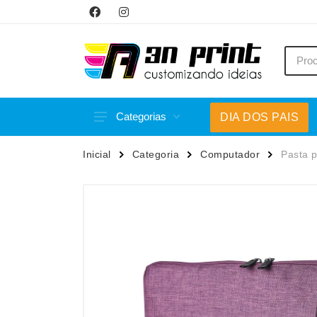
Categorias
DIA DOS PAIS
Acessórios p/ Celular
Caneca
Inicial
Categoria
Computador
Pasta 
Acessórios para Carros
Canetas
Bar e Bebidas
Carrega
Blocos e Cadernetas
Casa
Bolsas Térmicas
Chapéu
Bonés
Chaveir
Brinquedos
Conjunt
Caixas de Som
Cooler