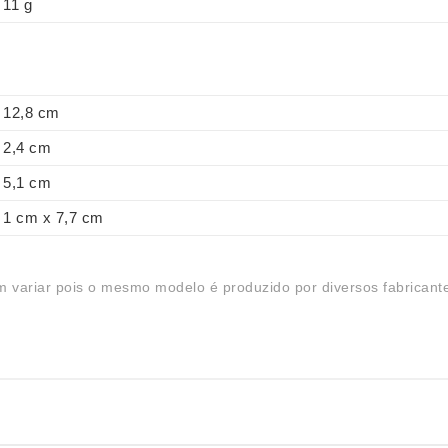
11 g
12,8 cm
2,4 cm
5,1 cm
1 cm x 7,7 cm
 variar pois o mesmo modelo é produzido por diversos fabricant