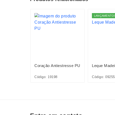
LANÇAMENTO
ica
Coração Antiestresse PU
Leque Madei
002
Código: 19198
Código: 09255