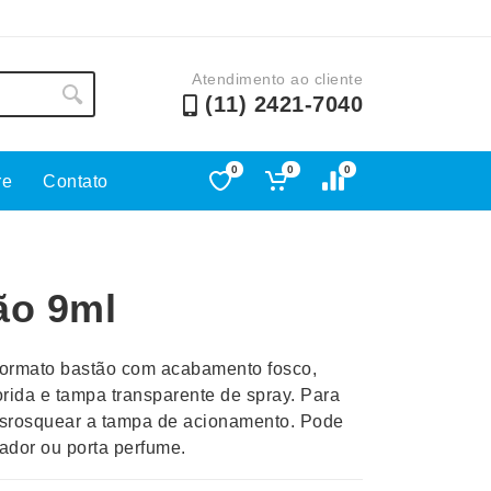
Atendimento ao cliente
(11) 2421-7040
0
0
0
re
Contato
Lápis e Lapiseiras
Nécessa
as
Leques
Pastas
ão 9ml
Ouvido
Linha Ecológica
Pen Dri
uva
Linha Feminina
Petisqu
 formato bastão com acabamento fosco,
 e Telefonia
Linha Masculina
Pets
rida e tampa transparente de spray. Para
sco
Malas Mochilas Bolsas
Plaquin
desrosquear a tampa de acionamento. Pode
Microfones
Porta C
zador ou porta perfume.
e Luminárias
Moda e Estilo
Porta Re