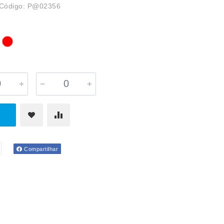
Código: P@02356
Compartilhar