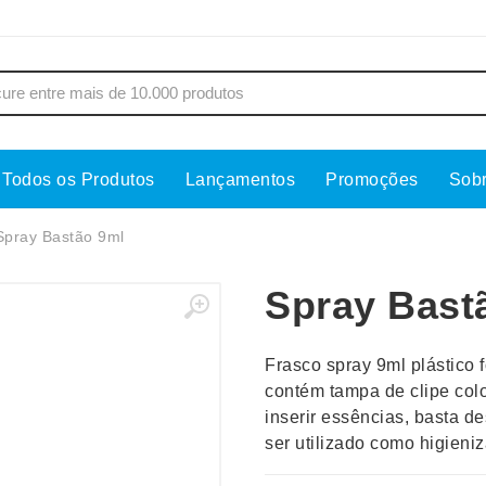
Todos os Produtos
Lançamentos
Promoções
Sob
s
Copos
Estojos
Spray Bastão 9ml
Cozinha
Ferrament
Spray Bast
dores
Cuidados Pessoais
Fones de 
Escritório
Guarda-Ch
Frasco spray 9ml plástico
s
Espelhos
Informática
contém tampa de clipe colo
os
Esporte
Kit Churra
inserir essências, basta 
os Executivos
Esporte e Jogos
Kit Queijo
ser utilizado como higieni
Esteiras
Lanternas 