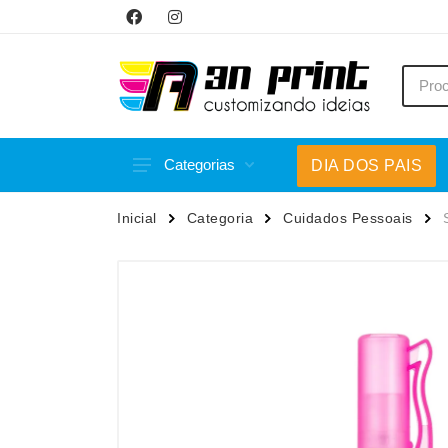
Categorias
DIA DOS PAIS
Acessórios p/ Celular
Caneca
Inicial
Categoria
Cuidados Pessoais
Acessórios para Carros
Canetas
Bar e Bebidas
Carrega
Blocos e Cadernetas
Casa
Bolsas Térmicas
Chapéu
Bonés
Chaveir
Brinquedos
Conjunt
Caixas de Som
Cooler