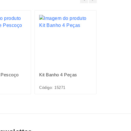
 Pescoço
Kit Banho 4 Peças
Escova Tipo
Código: 15271
Código: P@15