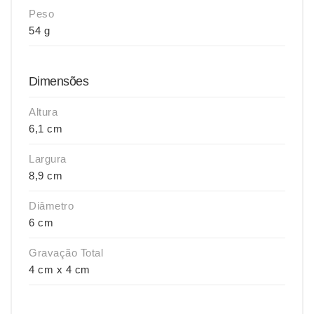
Peso
54 g
Dimensões
Altura
6,1 cm
Largura
8,9 cm
Diâmetro
6 cm
Gravação Total
4 cm x 4 cm