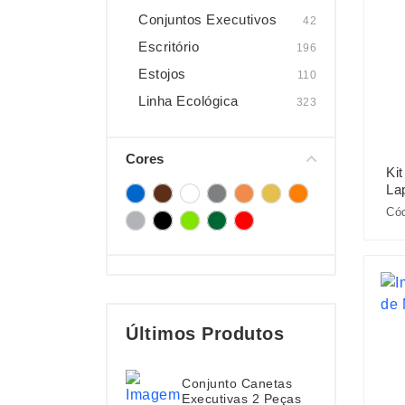
Conjuntos Executivos
42
Escritório
196
Estojos
110
Linha Ecológica
323
Cores
Ki
Lap
Cód
Últimos Produtos
Conjunto Canetas
Executivas 2 Peças