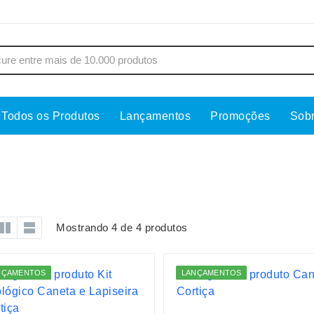
Todos os Produtos
Lançamentos
Promoções
Sob
s
Copos
Estojos
Cozinha
Ferrament
dores
Cuidados Pessoais
Fones de 
Escritório
Guarda-Ch
Mostrando 4 de 4 produtos
s
Espelhos
Informática
os
Esporte
Kit Churra
NÇAMENTOS
LANÇAMENTOS
os Executivos
Esporte e Jogos
Kit Queijo
Esteiras
Lanternas 