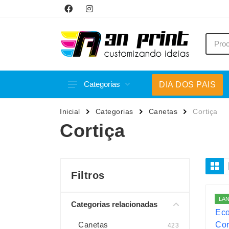
Categorias
DIA DOS PAIS
Acessórios p/ Celular
Caneca
Inicial
Categorias
Canetas
Cortiça
Acessórios para Carros
Canetas
Cortiça
Bar e Bebidas
Carrega
Blocos e Cadernetas
Casa
Bolsas Térmicas
Chapéu
Filtros
Bonés
Chaveir
LA
Categorias relacionadas
Brinquedos
Conjunt
Caixas de Som
Cooler
Canetas
423