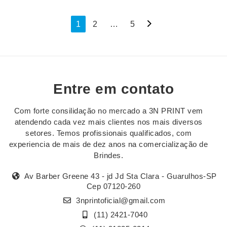
Navegação
1
2
…
5
por
posts
Entre em contato
Com forte consilidação no mercado a 3N PRINT vem
atendendo cada vez mais clientes nos mais diversos
setores. Temos profissionais qualificados, com
experiencia de mais de dez anos na comercialização de
Brindes.
Av Barber Greene 43 - jd Jd Sta Clara - Guarulhos-SP
Cep 07120-260
3nprintoficial@gmail.com
(11) 2421-7040