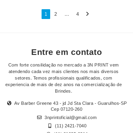
Navegação
1
2
…
4
por
posts
Entre em contato
Com forte consilidação no mercado a 3N PRINT vem
atendendo cada vez mais clientes nos mais diversos
setores. Temos profissionais qualificados, com
experiencia de mais de dez anos na comercialização de
Brindes.
Av Barber Greene 43 - jd Jd Sta Clara - Guarulhos-SP
Cep 07120-260
3nprintoficial@gmail.com
(11) 2421-7040