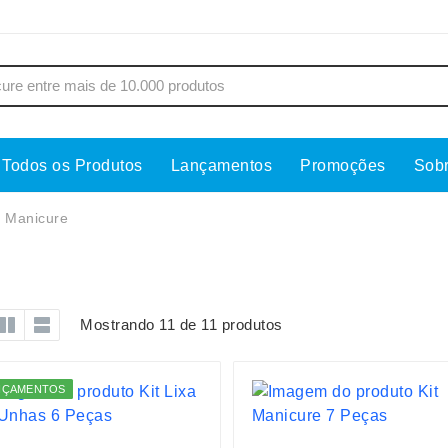
Todos os Produtos
Lançamentos
Promoções
Sob
s
Copos
Estojos
t Manicure
Cozinha
Ferrament
dores
Cuidados Pessoais
Fones de 
Escritório
Guarda-Ch
Mostrando 11 de 11 produtos
s
Espelhos
Informática
os
Esporte
Kit Churra
NÇAMENTOS
os Executivos
Esporte e Jogos
Kit Queijo
Esteiras
Lanternas 