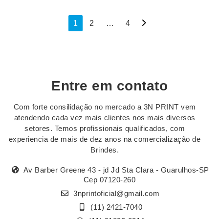
Navegação
1
2
…
4
por
posts
Entre em contato
Com forte consilidação no mercado a 3N PRINT vem
atendendo cada vez mais clientes nos mais diversos
setores. Temos profissionais qualificados, com
experiencia de mais de dez anos na comercialização de
Brindes.
Av Barber Greene 43 - jd Jd Sta Clara - Guarulhos-SP
Cep 07120-260
3nprintoficial@gmail.com
(11) 2421-7040