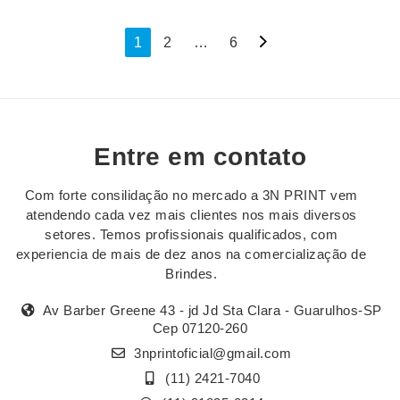
Navegação
1
2
…
6
por
posts
Entre em contato
Com forte consilidação no mercado a 3N PRINT vem
atendendo cada vez mais clientes nos mais diversos
setores. Temos profissionais qualificados, com
experiencia de mais de dez anos na comercialização de
Brindes.
Av Barber Greene 43 - jd Jd Sta Clara - Guarulhos-SP
Cep 07120-260
3nprintoficial@gmail.com
(11) 2421-7040